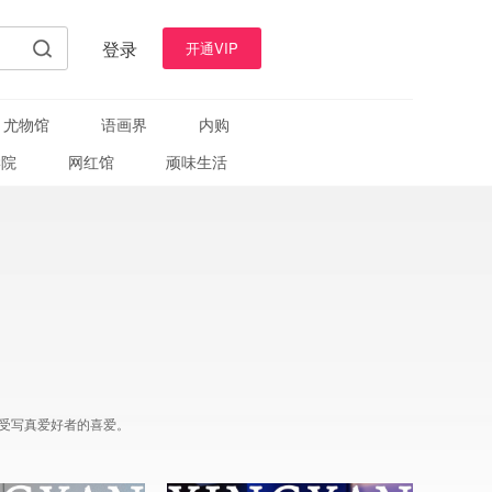
登录
开通VIP
尤物馆
语画界
内购
学院
网红馆
顽味生活
受写真爱好者的喜爱。