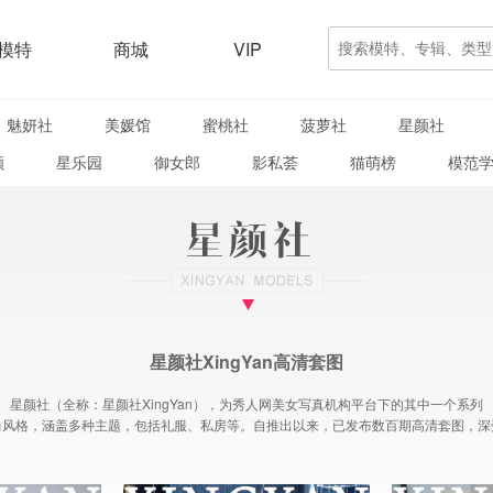
模特
商城
VIP
魅妍社
美媛馆
蜜桃社
菠萝社
星颜社
颜
星乐园
御女郎
影私荟
猫萌榜
模范
星颜社XingYan高清套图
星颜社（全称：星颜社XingYan），为秀人网美女写真机构平台下的其中一个系列
尚风格，涵盖多种主题，包括礼服、私房等。自推出以来，已发布数百期高清套图，深