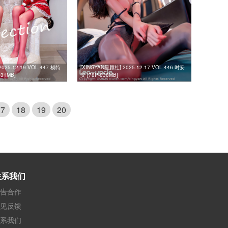
025.12.19 VOL.447 模特
[XINGYAN星颜社] 2025.12.17 VOL.446 时安
31MB]
安 [78P-838MB]
17
18
19
20
联系我们
告合作
见反馈
系我们