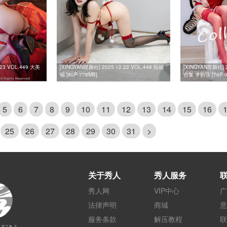
.23 VOL.449 大美
[XINGYAN星颜社] 2025.12.22 VOL.448 阮福
[XINGYAN星颜社] 2
福 [80P-778MB]
合集 李丽莎 [76P-9
5
6
7
8
9
10
11
12
13
14
15
16
25
26
27
28
29
30
31
>
关于秀人
秀人服务
秀人网
VIP中心
广
法律声明
商城
意
服务条款
解压教程
联