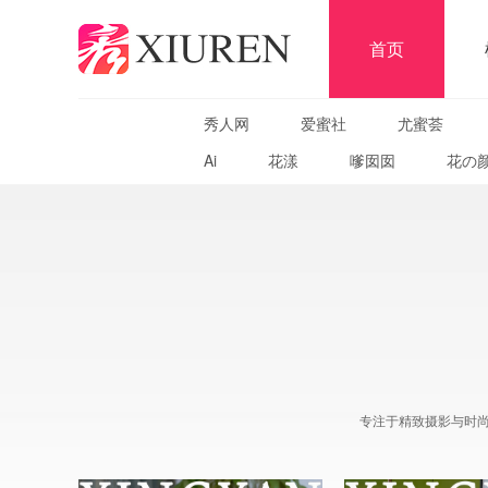
首页
秀人网
爱蜜社
尤蜜荟
Ai
花漾
嗲囡囡
花の
专注于精致摄影与时