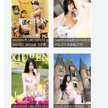
[XIUREN秀人网] 2020.12.04
[XIAOYU语画界] 2019.05.23
NO.2857 模特合集 周于希
VOL.076 何嘉颖 [71P-
Sandy Emily顾奈奈 [101P-
300MB]
1030MB]
[XIUREN秀人网] 2023.03.03
内购无水印 [XIUREN秀人网]