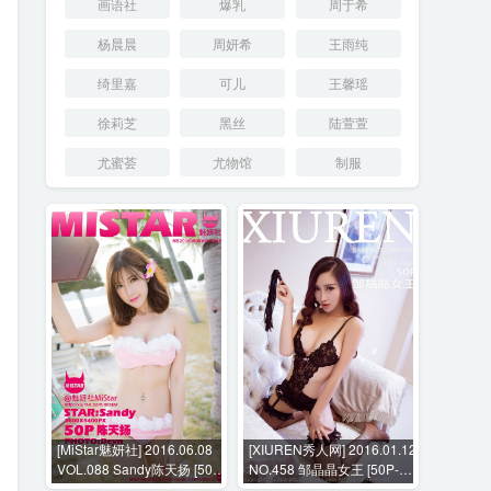
画语社
爆乳
周于希
杨晨晨
周妍希
王雨纯
绮里嘉
可儿
王馨瑶
徐莉芝
黑丝
陆萱萱
尤蜜荟
尤物馆
制服
[MiStar魅妍社] 2016.06.08
[XIUREN秀人网] 2016.01.12
VOL.088 Sandy陈天扬 [50P-
NO.458 邹晶晶女王 [50P-
71M]
127MB]