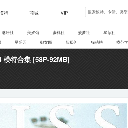
模特
商城
VIP
魅妍社
美媛馆
蜜桃社
菠萝社
星颜社
颜
星乐园
御女郎
影私荟
猫萌榜
模范
04 模特合集 [58P-92MB]