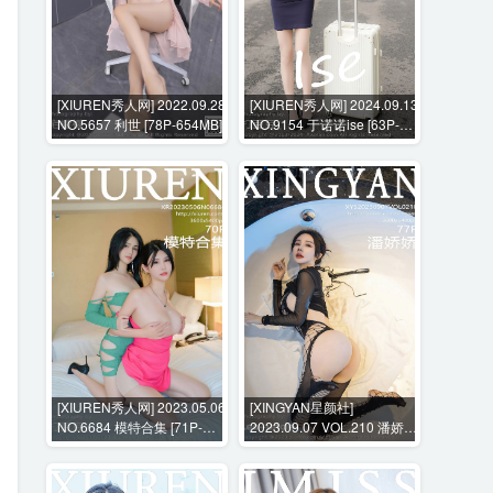
[XIUREN秀人网] 2022.09.28
[XIUREN秀人网] 2024.09.13
NO.5657 利世 [78P-654MB]
NO.9154 于诺诺ise [63P-
662MB]
[XIUREN秀人网] 2023.05.06
[XINGYAN星颜社]
NO.6684 模特合集 [71P-
2023.09.07 VOL.210 潘娇娇
713MB]
[77P-804MB]