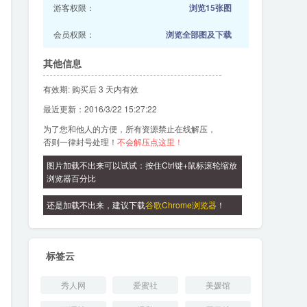
游客权限：
浏览15张图
会员权限：
浏览全部图及下载
其他信息
有效期: 购买后 3 天内有效
最近更新：2016/3/22 15:27:22
为了您和他人的方便，所有资源禁止在线解压，
否则一律封号处理！
不会解压点这里！
图片加载不出来可以试试：按住Ctrl键+鼠标滚轮缩放
浏览器百分比
还是加载不出来，建议下载
谷歌Chrome浏览器
！
标签云
秀人网
爱蜜社
美媛馆