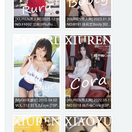
[XIUREN秀人网] 2025.12.10
[XIUREN秀人网] 2023.01.30
NO.11092 沈南汐RuRu
NO.6191 徐莉芝Booty [92P-
[54P-604MB]
782MB]
[MyGirl美媛馆] 2015.04.02
[XIUREN秀人网] 2022.05.17
VOL.112 刘飞儿Faye [73P-
NO.5018 顾乔楠Cora [63P-
305MB]
577MB]