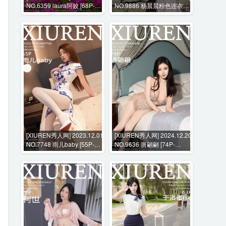
NO.6359 laura阿姣 [68P-
NO.9886 杨晨晨粉色连衣裙
669MB]
+花絮视频 [81P+1V-
1023MB]
[XIUREN秀人网] 2023.12.01
[XIUREN秀人网] 2024.12.20
NO.7748 雨儿baby [55P-
NO.9636 唐翩翩 [74P-
528MB]
738MB]