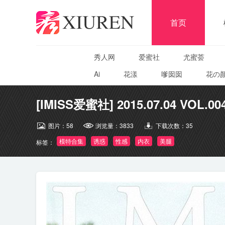
首页
秀人网
爱蜜社
尤蜜荟
Ai
花漾
嗲囡囡
花の
[IMISS爱蜜社] 2015.07.04 VOL.0
图片：
58
浏览量：
3833
下载次数：
35
模特合集
诱惑
性感
内衣
美腿
标签：