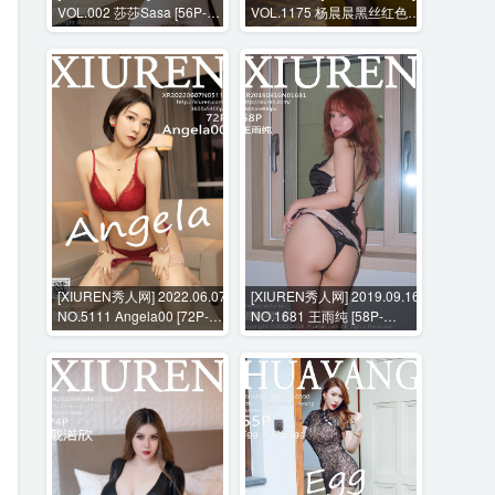
VOL.002 莎莎Sasa [56P-
VOL.1175 杨晨晨黑丝红色礼
223M]
服+花絮视频 [106P+3V-
2614MB]
[XIUREN秀人网] 2022.06.07
[XIUREN秀人网] 2019.09.16
NO.5111 Angela00 [72P-
NO.1681 王雨纯 [58P-
670MB]
178MB]