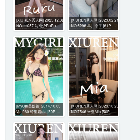
[XIUREN秀人网] 2025.12.02
[XIUREN秀人网] 2023.02.21
NO.11057 沈南汐RuRu
NO.6298 早川京子 [81P-
[72P-809MB]
760MB]
[MyGirl美媛馆] 2014.10.03
[XIUREN秀人网] 2023.10.23
Vol.060 绮里嘉ula [50P-
NO.7546 米亚Mia [50P-
207MB]
459MB]