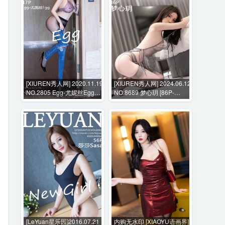
[XIUREN秀人网] 2020.11.19
[XIUREN秀人网] 2024.06.12
NO.2805 Egg-尤妮丝Egg
NO.8689 梦心玥 [86P-
[47P-490MB]
717MB]
[LeYuan星乐园]2016.07.21
内购无水印 [XIAOYU语画界]