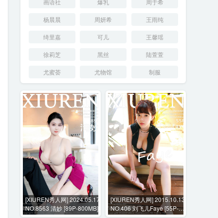
画语社
爆乳
周于希
杨晨晨
周妍希
王雨纯
绮里嘉
可儿
王馨瑶
徐莉芝
黑丝
陆萱萱
尤蜜荟
尤物馆
制服
[XIUREN秀人网] 2024.05.17
[XIUREN秀人网] 2015.10.13
NO.8563 清妙 [89P-800MB]
NO.406 刘飞儿Faye [55P-
169MB]