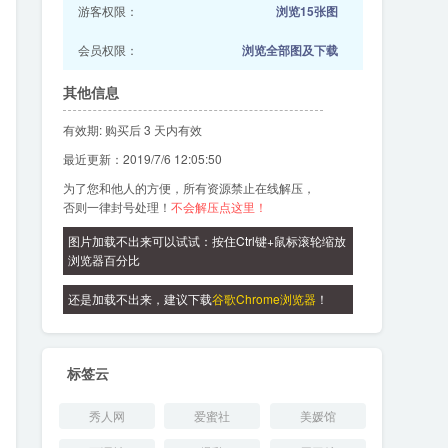
游客权限：
浏览15张图
会员权限：
浏览全部图及下载
其他信息
有效期: 购买后 3 天内有效
最近更新：2019/7/6 12:05:50
为了您和他人的方便，所有资源禁止在线解压，
否则一律封号处理！
不会解压点这里！
图片加载不出来可以试试：按住Ctrl键+鼠标滚轮缩放
浏览器百分比
还是加载不出来，建议下载
谷歌Chrome浏览器
！
标签云
秀人网
爱蜜社
美媛馆