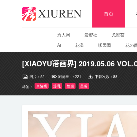
首页
秀人网
爱蜜社
尤蜜荟
Ai
花漾
嗲囡囡
花の
[XIAOYU语画界] 2019.05.06 VOL.
图片：
52
浏览量：
4221
下载次数：
88
卓娅祺
爆乳
性感
美腿
标签：