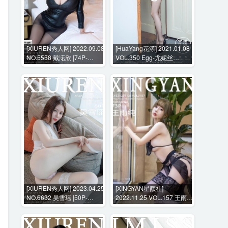
[XIUREN秀人网] 2022.09.08
[HuaYang花漾] 2021.01.08
NO.5558 戴渃欣 [74P-
VOL.350 Egg-尤妮丝
636MB]
Egg[55P-655MB]
[XIUREN秀人网] 2023.04.25
[XINGYAN星颜社]
NO.6632 吴雪瑶 [50P-
2022.11.25 VOL.157 王雨纯
499MB]
[73P-635MB]