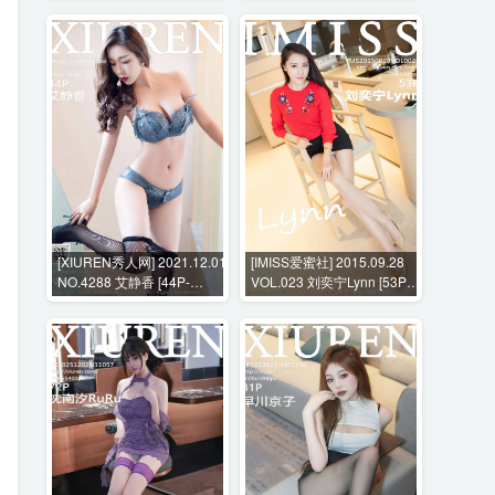
[XIUREN秀人网] 2021.12.01
[IMISS爱蜜社] 2015.09.28
NO.4288 艾静香 [44P-
VOL.023 刘奕宁Lynn [53P-
463MB]
226MB]