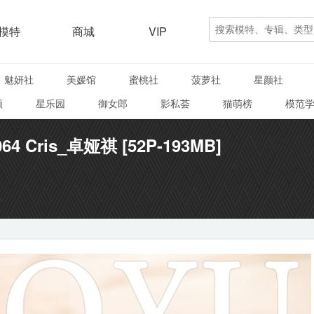
模特
商城
VIP
魅妍社
美媛馆
蜜桃社
菠萝社
星颜社
颜
星乐园
御女郎
影私荟
猫萌榜
模范
064 Cris_卓娅祺 [52P-193MB]