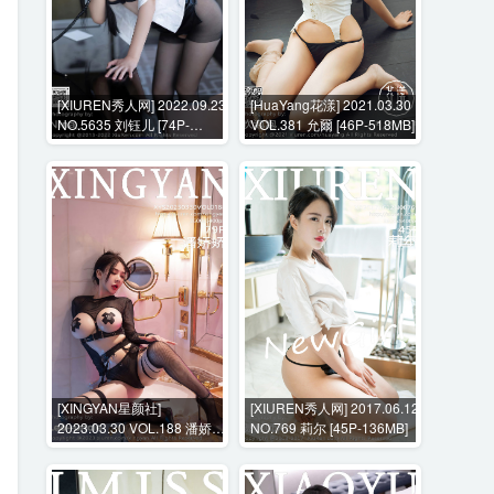
[XIUREN秀人网] 2022.09.23
[HuaYang花漾] 2021.03.30
NO.5635 刘钰儿 [74P-
VOL.381 允爾 [46P-518MB]
604MB]
[XINGYAN星颜社]
[XIUREN秀人网] 2017.06.12
2023.03.30 VOL.188 潘娇娇
NO.769 莉尔 [45P-136MB]
[79P-813MB]