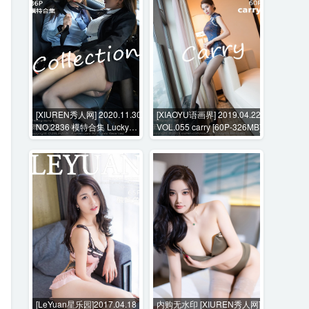
[XIUREN秀人网] 2020.11.30
[XIAOYU语画界] 2019.04.22
NO.2836 模特合集 Lucky沈
VOL.055 carry [60P-326MB]
欢欣 [86P-760MB]
[LeYuan星乐园]2017.04.18
内购无水印 [XIUREN秀人网]