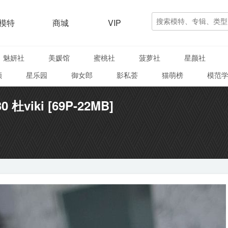
模特
商城
VIP
魅妍社
美媛馆
蜜桃社
菠萝社
星颜社
颜
星乐园
御女郎
影私荟
猫萌榜
模范
0 杜viki [69P-22MB]