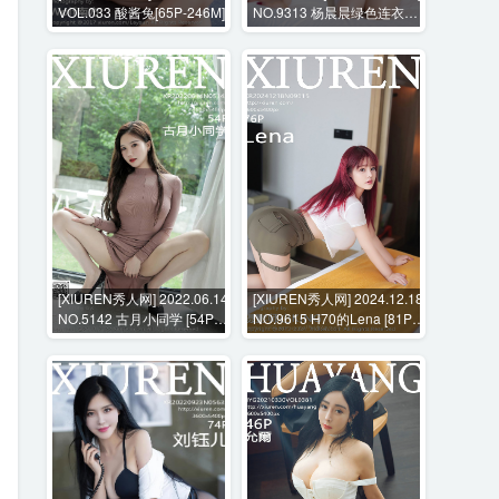
VOL.033 酸酱兔[65P-246M]
NO.9313 杨晨晨绿色连衣裙
+花絮视频 [102P+1V-
1202MB]
[XIUREN秀人网] 2022.06.14
[XIUREN秀人网] 2024.12.18
NO.5142 古月小同学 [54P-
NO.9615 H70的Lena [81P-
556MB]
693MB]