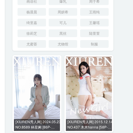
画语社
爆乳
周于希
杨晨晨
周妍希
王雨纯
绮里嘉
可儿
王馨瑶
徐莉芝
黑丝
陆萱萱
尤蜜荟
尤物馆
制服
[XIUREN秀人网] 2024.05.23
[XIUREN秀人网] 2015.12.14
NO.8589 林星阑 [86P-
NO.437 木木hanna [58P-
583MB]
159MB]