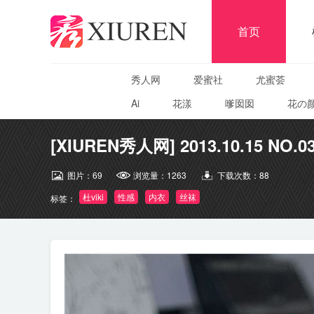
首页
秀人网
爱蜜社
尤蜜荟
Ai
花漾
嗲囡囡
花の
[XIUREN秀人网] 2013.10.15 NO.03
图片：
69
浏览量：
1263
下载次数：
88
杜viki
性感
内衣
丝袜
标签：