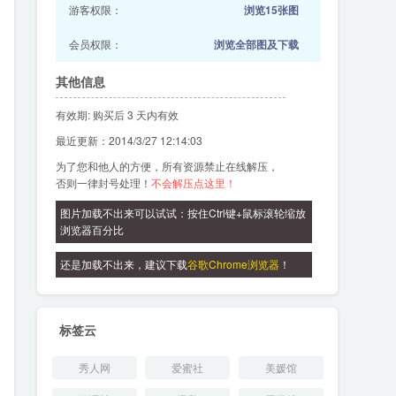
游客权限：
浏览15张图
会员权限：
浏览全部图及下载
其他信息
有效期: 购买后 3 天内有效
最近更新：2014/3/27 12:14:03
为了您和他人的方便，所有资源禁止在线解压，
否则一律封号处理！
不会解压点这里！
图片加载不出来可以试试：按住Ctrl键+鼠标滚轮缩放
浏览器百分比
还是加载不出来，建议下载
谷歌Chrome浏览器
！
标签云
秀人网
爱蜜社
美媛馆