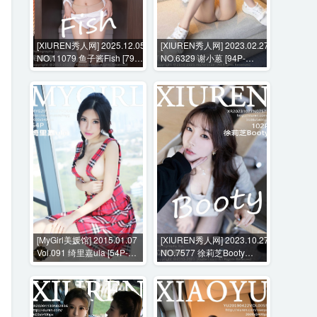
[XIUREN秀人网] 2025.12.05
[XIUREN秀人网] 2023.02.27
NO.11079 鱼子酱Fish [79P-
NO.6329 谢小蒽 [94P-
847MB]
898MB]
[MyGirl美媛馆] 2015.01.07
[XIUREN秀人网] 2023.10.27
Vol.091 绮里嘉ula [54P-
NO.7577 徐莉芝Booty
240MB]
[102P-832MB]