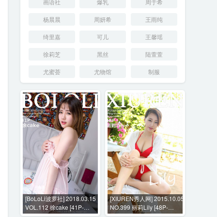
画语社
爆乳
周于希
杨晨晨
周妍希
王雨纯
绮里嘉
可儿
王馨瑶
徐莉芝
黑丝
陆萱萱
尤蜜荟
尤物馆
制服
[BoLoLi波萝社] 2018.03.15
[XIUREN秀人网] 2015.10.05
VOL.112 徐cake [41P-
NO.399 丽莉Lily [48P-
369MB]
194MB]