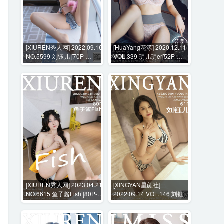
[XIUREN秀人网] 2022.09.16
[HuaYang花漾] 2020.12.11
NO.5599 刘钰儿 [70P-
VOL.339 玥儿玥er[52P-
560MB]
618MB]
[XIUREN秀人网] 2023.04.21
[XINGYAN星颜社]
NO.6615 鱼子酱Fish [80P-
2022.09.14 VOL.146 刘钰儿
697MB]
[61P-510MB]