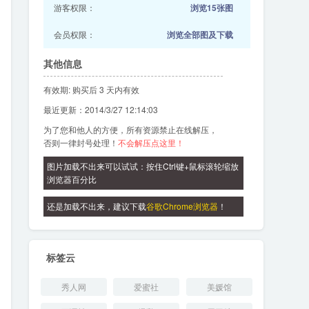
游客权限：
浏览15张图
会员权限：
浏览全部图及下载
其他信息
有效期: 购买后 3 天内有效
最近更新：2014/3/27 12:14:03
为了您和他人的方便，所有资源禁止在线解压，
否则一律封号处理！
不会解压点这里！
图片加载不出来可以试试：按住Ctrl键+鼠标滚轮缩放
浏览器百分比
还是加载不出来，建议下载
谷歌Chrome浏览器
！
标签云
秀人网
爱蜜社
美媛馆