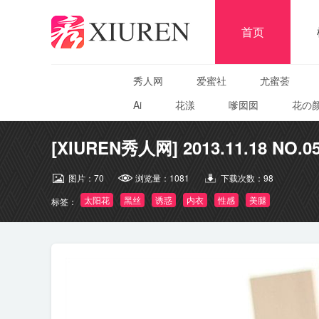
首页
秀人网
爱蜜社
尤蜜荟
Ai
花漾
嗲囡囡
花の
[XIUREN秀人网] 2013.11.18 NO.0
图片：
70
浏览量：
1081
下载次数：
98
太阳花
黑丝
诱惑
内衣
性感
美腿
标签：