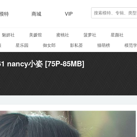
模特
商城
VIP
魅妍社
美媛馆
蜜桃社
菠萝社
星颜社
颜
星乐园
御女郎
影私荟
猫萌榜
模范
61 nancy小姿 [75P-85MB]