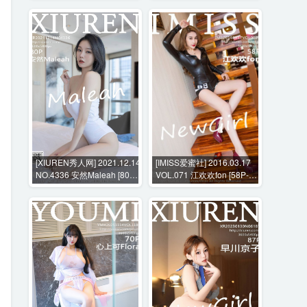
[XIUREN秀人网] 2021.12.14
[IMISS爱蜜社] 2016.03.17
NO.4336 安然Maleah [80P-
VOL.071 江欢欢fon [58P-
777MB]
285MB]