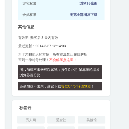
游客权限：
浏览15张图
会员权限：
浏览全部图及下载
其他信息
有效期: 购买后 3 天内有效
最近更新：2014/3/27 12:14:03
为了您和他人的方便，所有资源禁止在线解压，
否则一律封号处理！
不会解压点这里！
图片加载不出来可以试试：按住Ctrl键+鼠标滚轮缩放
浏览器百分比
还是加载不出来，建议下载
谷歌Chrome浏览器
！
标签云
秀人网
爱蜜社
美媛馆