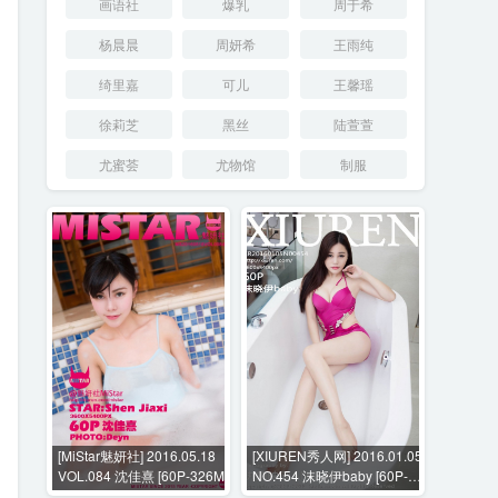
画语社
爆乳
周于希
杨晨晨
周妍希
王雨纯
绮里嘉
可儿
王馨瑶
徐莉芝
黑丝
陆萱萱
尤蜜荟
尤物馆
制服
[MiStar魅妍社] 2016.05.18
[XIUREN秀人网] 2016.01.05
VOL.084 沈佳熹 [60P-326M]
NO.454 沫晓伊baby [60P-
123MB]