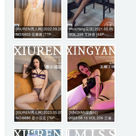
[XIUREN秀人网] 2022.09.28
[HuaYang花漾] 2021.05.06
NO.5653 豆瓣酱 [77P-
VOL.398 艾静香 [44P-
660MB]
490MB]
[XIUREN秀人网] 2023.05.05
[XINGYAN星颜社]
NO.6680 是小逗逗 [76P-
2023.08.16 VOL.206 王俪丁
810MB]
呀 [62P-594MB]