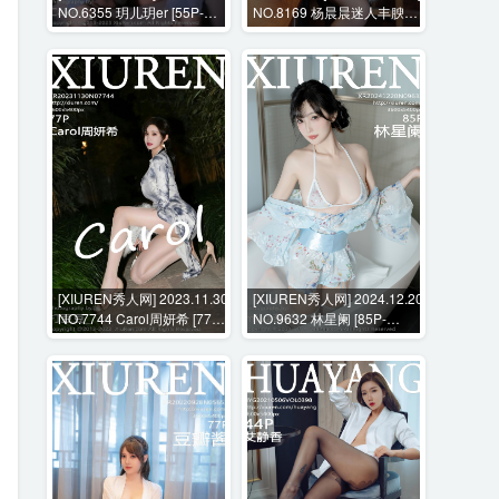
NO.6355 玥儿玥er [55P-
NO.8169 杨晨晨迷人丰腴身
486MB]
材+花絮视频 [104P+1V-
1192MB]
[XIUREN秀人网] 2023.11.30
[XIUREN秀人网] 2024.12.20
NO.7744 Carol周妍希 [77P-
NO.9632 林星阑 [85P-
837MB]
654MB]