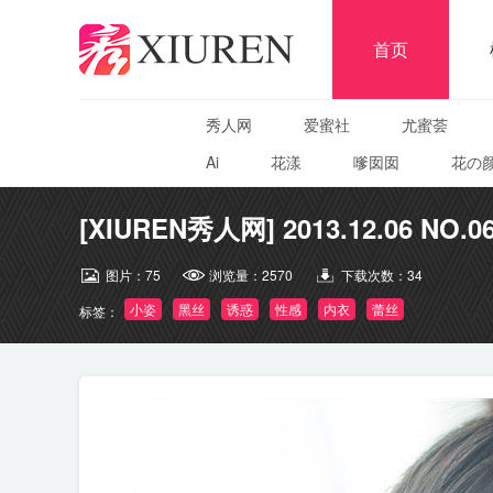
首页
秀人网
爱蜜社
尤蜜荟
Ai
花漾
嗲囡囡
花の
[XIUREN秀人网] 2013.12.06 NO.0
图片：
75
浏览量：
2570
下载次数：
34
小姿
黑丝
诱惑
性感
内衣
蕾丝
标签：