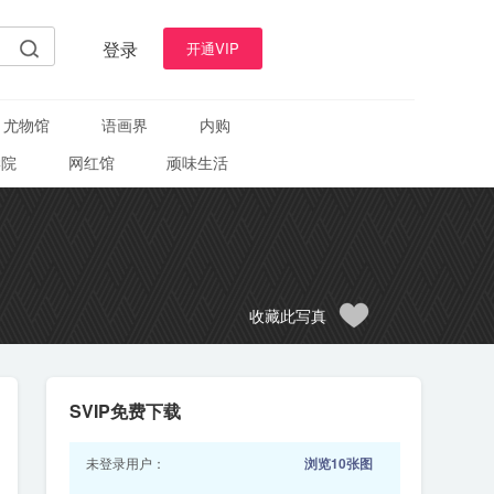
登录
开通VIP
尤物馆
语画界
内购
学院
网红馆
顽味生活
收藏此写真
SVIP免费下载
未登录用户：
浏览10张图