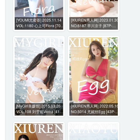
[YOUMI尤蜜荟] 2025.11.14
[XIUREN秀人网] 2023.01.30
VOL.1180 心上可Flora [70P-
NO.6187 早川京子 [87P-
441MB]
807MB]
[MyGirl美媛馆] 2015.03.26
[XIUREN秀人网] 2022.05.16
VOL.108 刘雪妮Verna [41P-
NO.5014 尤妮丝Egg [43P-
161MB]
397MB]