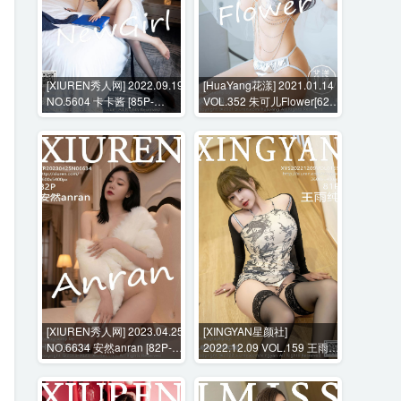
[XIUREN秀人网] 2022.09.19
[HuaYang花漾] 2021.01.14
NO.5604 卡卡酱 [85P-
VOL.352 朱可儿Flower[62P-
795MB]
657MB]
[XIUREN秀人网] 2023.04.25
[XINGYAN星颜社]
NO.6634 安然anran [82P-
2022.12.09 VOL.159 王雨纯
766MB]
[81P-809MB]