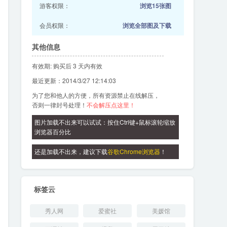
游客权限：
浏览15张图
会员权限：
浏览全部图及下载
其他信息
有效期: 购买后 3 天内有效
最近更新：2014/3/27 12:14:03
为了您和他人的方便，所有资源禁止在线解压，
否则一律封号处理！
不会解压点这里！
图片加载不出来可以试试：按住Ctrl键+鼠标滚轮缩放
浏览器百分比
还是加载不出来，建议下载
谷歌Chrome浏览器
！
标签云
秀人网
爱蜜社
美媛馆