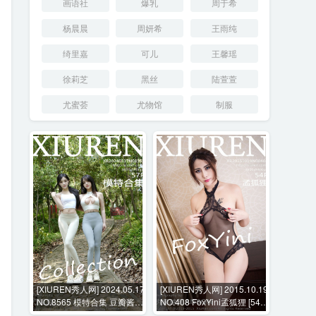
画语社
爆乳
周于希
杨晨晨
周妍希
王雨纯
绮里嘉
可儿
王馨瑶
徐莉芝
黑丝
陆萱萱
尤蜜荟
尤物馆
制服
[XIUREN秀人网] 2024.05.17
[XIUREN秀人网] 2015.10.19
NO.8565 模特合集 豆瓣酱
NO.408 FoxYini孟狐狸 [54P-
[57P-708MB]
187MB]