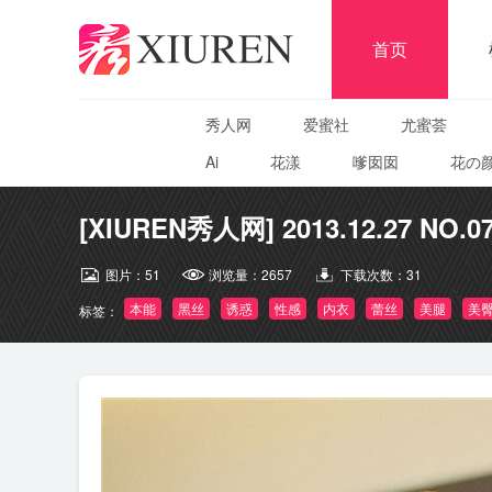
首页
秀人网
爱蜜社
尤蜜荟
Ai
花漾
嗲囡囡
花の
[XIUREN秀人网] 2013.12.27 NO.07
图片：
51
浏览量：
2657
下载次数：
31
本能
黑丝
诱惑
性感
内衣
蕾丝
美腿
美
标签：