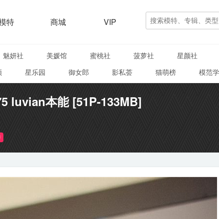
模特
商城
VIP
魅妍社
美媛馆
蜜桃社
菠萝社
星颜社
颜
星乐园
御女郎
影私荟
猫萌榜
模范
5 luvian本能 [51P-133MB]
臀