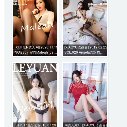
[XIUREN秀人网] 2020.11.19
[XIAOYU语画界] 2019.02.25
NO.2807 安然Maleah [59P-
VOL.026 Angela喜欢猫
622MB]
[72P-313MB]
[LeYuan星乐园]2016.07.29
内购无水印 [XIAOYU语画界]