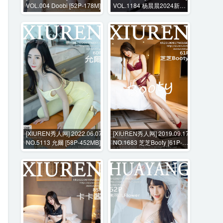
VOL.004 Doobi [52P-178M]
VOL.1184 杨晨晨2024新春
旗袍+花絮视频 [103P+1V-
2614MB]
[XIUREN秀人网] 2022.06.07
[XIUREN秀人网] 2019.09.17
NO.5113 允爾 [58P-452MB]
NO.1683 芝芝Booty [61P-
355MB]