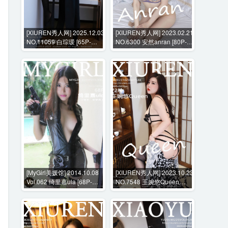
[XIUREN秀人网] 2025.12.03
[XIUREN秀人网] 2023.02.21
NO.11059 白琮瑗 [65P-
NO.6300 安然anran [80P-
703MB]
715MB]
[MyGirl美媛馆] 2014.10.08
[XIUREN秀人网] 2023.10.23
Vol.062 绮里嘉ula [68P-
NO.7548 王婉悠Queen
282MB]
[72P-830MB]