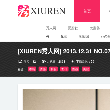
首页
秀人网
爱蜜社
尤蜜荟
Ai
花漾
嗲囡囡
花の
[XIUREN秀人网] 2013.12.31 NO.07
图片：
82
浏览量：
2863
下载次数：
59
本能
诱惑
制服
女仆
性感
美腿
标签：