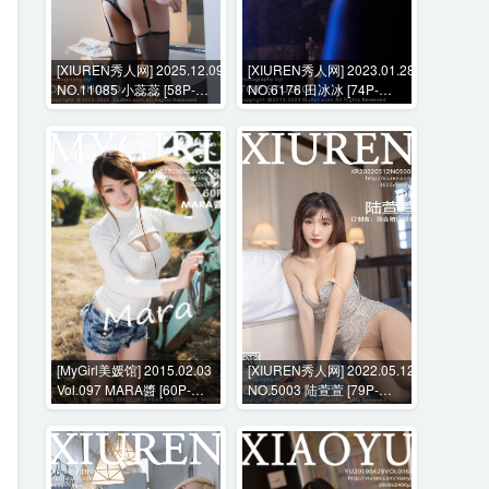
[XIUREN秀人网] 2025.12.09
[XIUREN秀人网] 2023.01.28
NO.11085 小蕊蕊 [58P-
NO.6176 田冰冰 [74P-
603MB]
662MB]
[MyGirl美媛馆] 2015.02.03
[XIUREN秀人网] 2022.05.12
Vol.097 MARA醬 [60P-
NO.5003 陆萱萱 [79P-
249MB]
705MB]