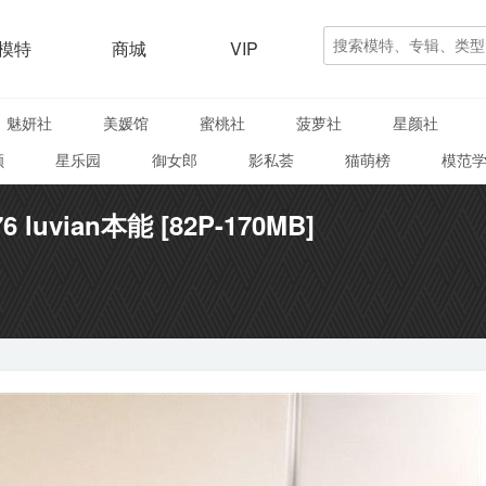
模特
商城
VIP
魅妍社
美媛馆
蜜桃社
菠萝社
星颜社
颜
星乐园
御女郎
影私荟
猫萌榜
模范
6 luvian本能 [82P-170MB]