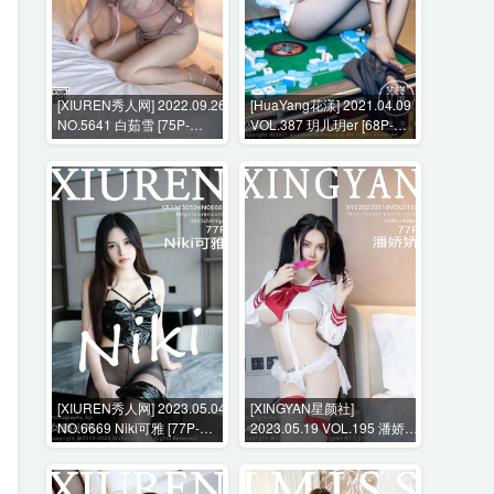
[XIUREN秀人网] 2022.09.26
[HuaYang花漾] 2021.04.09
NO.5641 白茹雪 [75P-
VOL.387 玥儿玥er [68P-
644MB]
743MB]
[XIUREN秀人网] 2023.05.04
[XINGYAN星颜社]
NO.6669 Niki可雅 [77P-
2023.05.19 VOL.195 潘娇娇
674MB]
[77P-685MB]