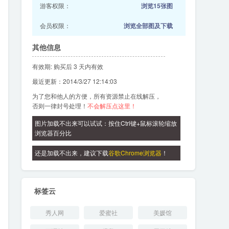
游客权限：
浏览15张图
会员权限：
浏览全部图及下载
其他信息
有效期: 购买后 3 天内有效
最近更新：2014/3/27 12:14:03
为了您和他人的方便，所有资源禁止在线解压，
否则一律封号处理！
不会解压点这里！
图片加载不出来可以试试：按住Ctrl键+鼠标滚轮缩放
浏览器百分比
还是加载不出来，建议下载
谷歌Chrome浏览器
！
标签云
秀人网
爱蜜社
美媛馆