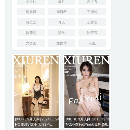
画语社
爆乳
周于希
杨晨晨
周妍希
王雨纯
绮里嘉
可儿
王馨瑶
徐莉芝
黑丝
陆萱萱
尤蜜荟
尤物馆
制服
[XIUREN秀人网] 2024.05.24
[XIUREN秀人网] 2015.12.19
NO.8595 陈小花 [93P-
NO.443 FoxYini孟狐狸 [58P-
896MB]
214MB]