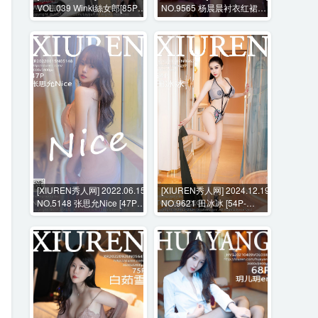
VOL.039 Winki絲女郎[85P-
NO.9565 杨晨晨衬衣红裙紫
306M]
色T恤+花絮视频 [110P+1V-
915MB]
[XIUREN秀人网] 2022.06.15
[XIUREN秀人网] 2024.12.19
NO.5148 张思允Nice [47P-
NO.9621 田冰冰 [54P-
343MB]
509MB]