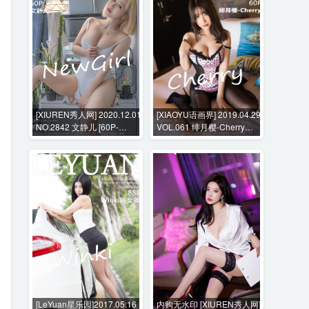
[XIUREN秀人网] 2020.12.01
[XIAOYU语画界] 2019.04.29
NO.2842 文静儿 [60P-
VOL.061 绯月樱-Cherry
578MB]
[60P-253MB]
[LeYuan星乐园]2017.05.16
内购无水印 [XIUREN秀人网]