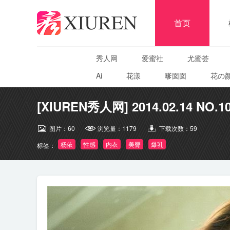
首页
秀人网
爱蜜社
尤蜜荟
Ai
花漾
嗲囡囡
花の
[XIUREN秀人网] 2014.02.14 NO.1
图片：
60
浏览量：
1179
下载次数：
59
杨依
性感
内衣
美臀
爆乳
标签：