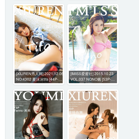
[XIUREN秀人网] 2021.12.06
[IMISS爱蜜社] 2015.10.23
NO.4302 夏沫沫tifa [44P-
VOL.037 NONO酱 [53P-
475MB]
109MB]