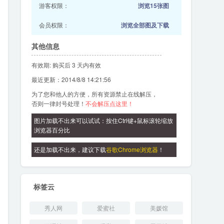
游客权限：
浏览15张图
会员权限：
浏览全部图及下载
其他信息
有效期: 购买后 3 天内有效
最近更新：2014/8/8 14:21:56
为了您和他人的方便，所有资源禁止在线解压，
否则一律封号处理！
不会解压点这里！
图片加载不出来可以试试：按住Ctrl键+鼠标滚轮缩放
浏览器百分比
还是加载不出来，建议下载
谷歌Chrome浏览器
！
标签云
秀人网
爱蜜社
美媛馆