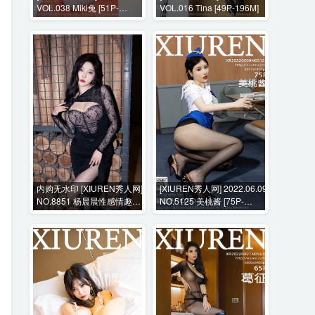
VOL.038 Miki兔 [51P-
VOL.016 Tina [49P-196M]
245MB]
内购无水印 [XIUREN秀人网]
[XIUREN秀人网] 2022.06.09
NO.8851 杨晨晨性感情趣内
NO.5125 美桃酱 [75P-
衣+花絮视频 [96P+1V-
709MB]
1012MB]