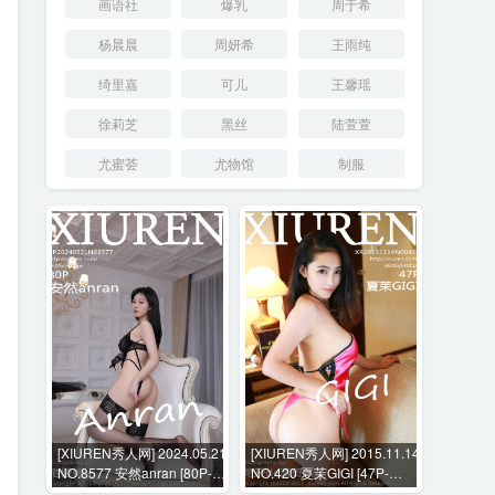
画语社
爆乳
周于希
杨晨晨
周妍希
王雨纯
绮里嘉
可儿
王馨瑶
徐莉芝
黑丝
陆萱萱
尤蜜荟
尤物馆
制服
[XIUREN秀人网] 2024.05.21
[XIUREN秀人网] 2015.11.14
NO.8577 安然anran [80P-
NO.420 夏茉GIGI [47P-
773MB]
243MB]