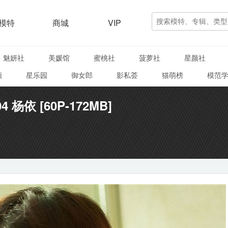
模特
商城
VIP
魅妍社
美媛馆
蜜桃社
菠萝社
星颜社
颜
星乐园
御女郎
影私荟
猫萌榜
模范
04 杨依 [60P-172MB]