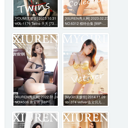
[YOUMI尤蜜荟] 2025.10.31
[XIUREN秀人网] 2023.02.23
VOL.1176 Twins-夭夭 [73P-
NO.6312 模特合集 [99P-
831MB]
779MB]
[XIUREN秀人网] 2022.01.24
[MyGirl美媛馆] 2014.11.09
NO.4506 唐安琪 [88P-
Vol.074 vetiver嘉宝贝儿
763MB]
[76P-283MB]