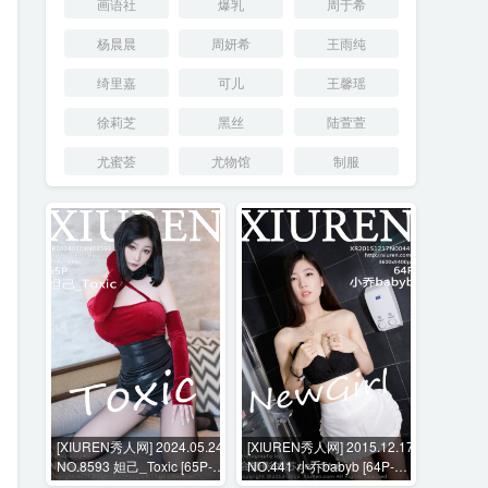
画语社
爆乳
周于希
杨晨晨
周妍希
王雨纯
绮里嘉
可儿
王馨瑶
徐莉芝
黑丝
陆萱萱
尤蜜荟
尤物馆
制服
[XIUREN秀人网] 2024.05.24
[XIUREN秀人网] 2015.12.17
NO.8593 妲己_Toxic [65P-
NO.441 小乔babyb [64P-
698MB]
145MB]