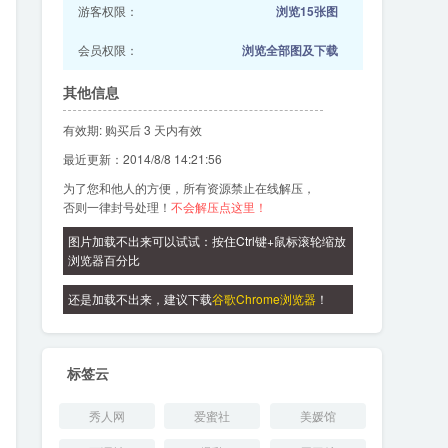
游客权限：
浏览15张图
会员权限：
浏览全部图及下载
其他信息
有效期: 购买后 3 天内有效
最近更新：2014/8/8 14:21:56
为了您和他人的方便，所有资源禁止在线解压，
否则一律封号处理！
不会解压点这里！
图片加载不出来可以试试：按住Ctrl键+鼠标滚轮缩放
浏览器百分比
还是加载不出来，建议下载
谷歌Chrome浏览器
！
标签云
秀人网
爱蜜社
美媛馆