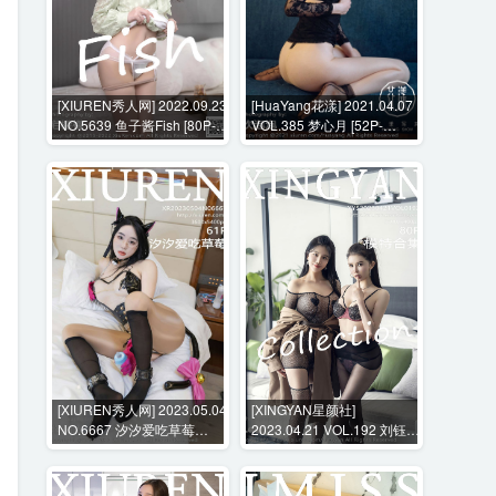
[XIUREN秀人网] 2022.09.23
[HuaYang花漾] 2021.04.07
NO.5639 鱼子酱Fish [80P-
VOL.385 梦心月 [52P-
698MB]
665MB]
[XIUREN秀人网] 2023.05.04
[XINGYAN星颜社]
NO.6667 汐汐爱吃草莓
2023.04.21 VOL.192 刘钰儿
[62P-493MB]
[80P-873MB]