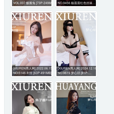
VOL.037 酸酱兔 [73P-249M]
NO.9456 杨晨晨红色丝袜内
衣紫色T恤 [103P+1V-
1756MB]
[XIUREN秀人网] 2022.06.15
[XIUREN秀人网] 2024.12.18
NO.5146 利世 [63P-491MB]
NO.9619 梦心玥 [81P-
679MB]