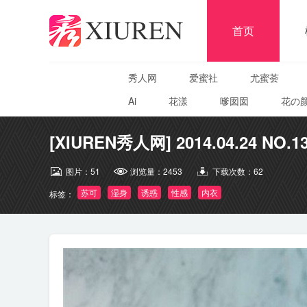
首页
秀人网
爱蜜社
尤蜜荟
Ai
花漾
嗲囡囡
花の
[XIUREN秀人网] 2014.04.24 NO.1
图片：
51
浏览量：
2453
下载次数：
62
苏可
湿身
诱惑
性感
内衣
标签：