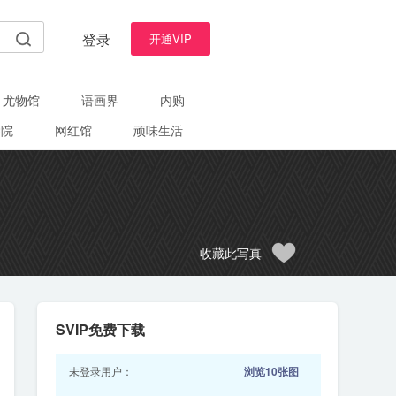
登录
开通VIP
尤物馆
语画界
内购
学院
网红馆
顽味生活
收藏此写真
SVIP免费下载
未登录用户：
浏览10张图