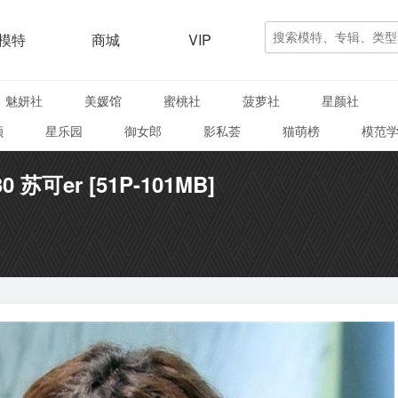
模特
商城
VIP
魅妍社
美媛馆
蜜桃社
菠萝社
星颜社
颜
星乐园
御女郎
影私荟
猫萌榜
模范
30 苏可er [51P-101MB]