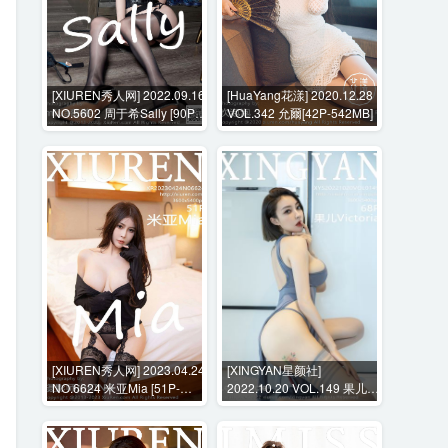
[XIUREN秀人网] 2022.09.16
[HuaYang花漾] 2020.12.28
NO.5602 周于希Sally [90P-
VOL.342 允爾[42P-542MB]
812MB]
[XIUREN秀人网] 2023.04.24
[XINGYAN星颜社]
NO.6624 米亚Mia [51P-
2022.10.20 VOL.149 果儿
470MB]
Victoria [68P-471MB]