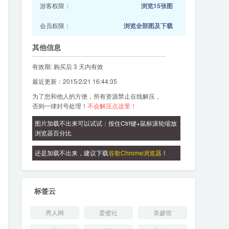
游客权限：
浏览15张图
会员权限：
浏览全部图及下载
其他信息
有效期: 购买后 3 天内有效
最近更新：2015/2/21 16:44:35
为了您和他人的方便，所有资源禁止在线解压，
否则一律封号处理！
不会解压点这里！
图片加载不出来可以试试：按住Ctrl键+鼠标滚轮缩放
浏览器百分比
还是加载不出来，建议下载
谷歌Chrome浏览器
！
标签云
秀人网
爱蜜社
美媛馆