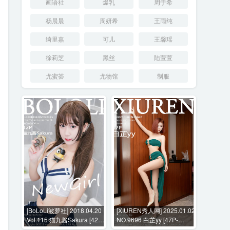
画语社
爆乳
周于希
杨晨晨
周妍希
王雨纯
绮里嘉
可儿
王馨瑶
徐莉芝
黑丝
陆萱萱
尤蜜荟
尤物馆
制服
[BoLoLi波萝社] 2018.04.20
[XIUREN秀人网] 2025.01.02
Vol.115 猫九酱Sakura [42P-
NO.9696 白芷yy [47P-
606MB]
509MB]