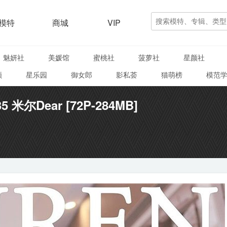
模特
商城
VIP
魅妍社
美媛馆
蜜桃社
菠萝社
星颜社
颜
星乐园
御女郎
影私荟
猫萌榜
模范
35 米尔Dear [72P-284MB]