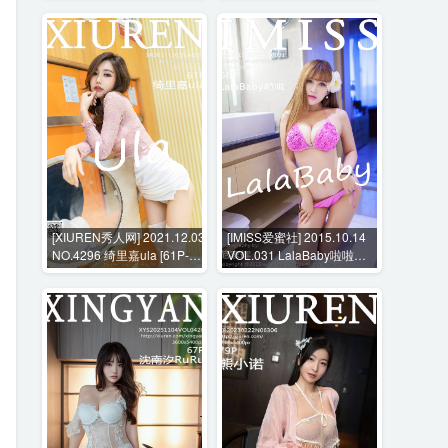
[XIUREN秀人网] 2021.12.03
[IMISS爱蜜社] 2015.10.14
NO.4296 绮里嘉ula [61P-
VOL.031 LalaBaby啦啦
586MB]
[56P-285MB]