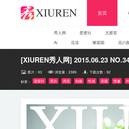
首页
秀人网
爱蜜社
尤蜜荟
Ai
花漾
嗲囡囡
花の
[XIUREN秀人网] 2015.06.23 NO.3
图片：
63
浏览量：
2389
下载次数：
92
梁紫轩
黑丝
诱惑
制服
性感
美腿
情趣
标签：