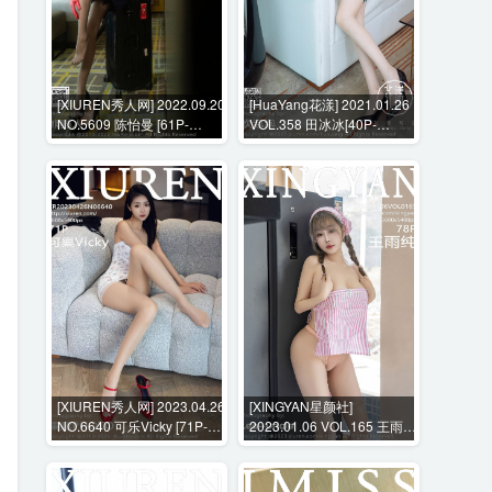
[XIUREN秀人网] 2022.09.20
[HuaYang花漾] 2021.01.26
NO.5609 陈怡曼 [61P-
VOL.358 田冰冰[40P-
633MB]
448MB]
[XIUREN秀人网] 2023.04.26
[XINGYAN星颜社]
NO.6640 可乐Vicky [71P-
2023.01.06 VOL.165 王雨纯
785MB]
[78P-727M]