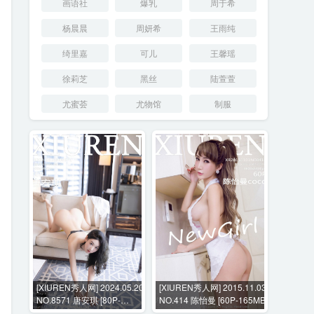
画语社
爆乳
周于希
杨晨晨
周妍希
王雨纯
绮里嘉
可儿
王馨瑶
徐莉芝
黑丝
陆萱萱
尤蜜荟
尤物馆
制服
[XIUREN秀人网] 2024.05.20
[XIUREN秀人网] 2015.11.03
NO.8571 唐安琪 [80P-
NO.414 陈怡曼 [60P-165MB]
732MB]