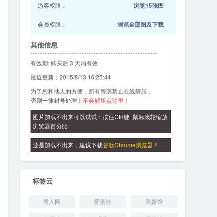
游客权限：
浏览15张图
会员权限：
浏览全部图及下载
其他信息
有效期: 购买后 3 天内有效
最近更新：2015/8/13 16:25:44
为了您和他人的方便，所有资源禁止在线解压，
否则一律封号处理！
不会解压点这里！
图片加载不出来可以试试：按住Ctrl键+鼠标滚轮缩放
浏览器百分比
还是加载不出来，建议下载
谷歌Chrome浏览器
！
标签云
秀人网
爱蜜社
美媛馆