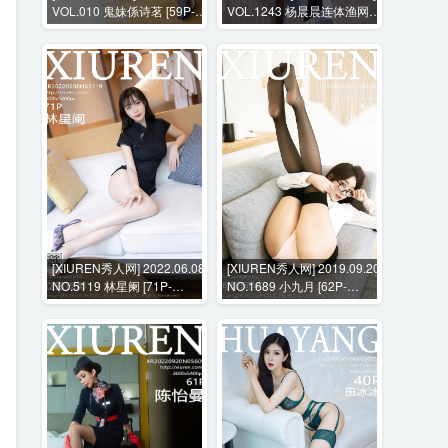
VOL.010 鬼妹係诗茗 [59P-
VOL.1243 杨晨晨连体渔网袜
261MB]
+花絮视频 [107P+1V-
838MB]
[XIUREN秀人网] 2022.06.08
[XIUREN秀人网] 2019.09.20
NO.5119 林星阑 [71P-
NO.1689 小九月 [62P-
609MB]
177MB]