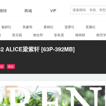
模特
商城
VIP
魅妍社
美媛馆
蜜桃社
菠萝社
星颜社
颜
星乐园
御女郎
影私荟
猫萌榜
模范
42 ALICE梁紫轩 [63P-392MB]
内衣
蕾丝