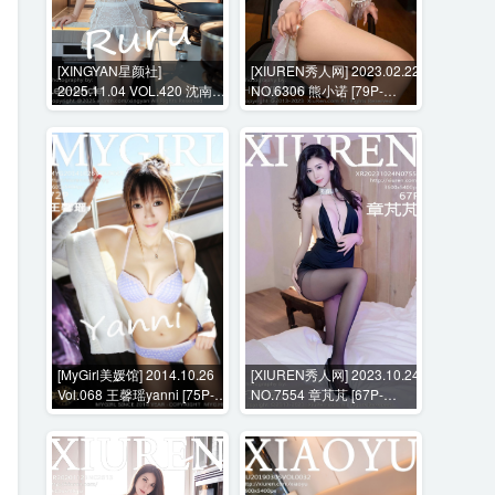
[XINGYAN星颜社]
[XIUREN秀人网] 2023.02.22
2025.11.04 VOL.420 沈南汐
NO.6306 熊小诺 [79P-
RuRu [67P-638MB]
650MB]
[MyGirl美媛馆] 2014.10.26
[XIUREN秀人网] 2023.10.24
Vol.068 王馨瑶yanni [75P-
NO.7554 章芃芃 [67P-
327MB]
605MB]