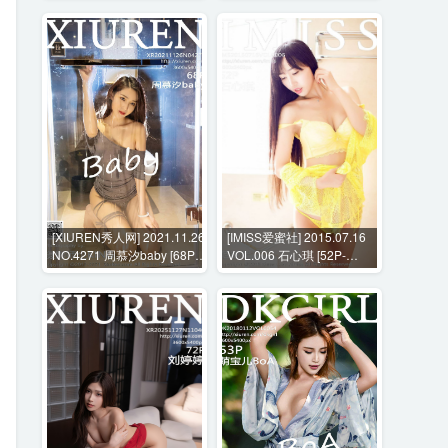
[XIUREN秀人网] 2021.11.26
[IMISS爱蜜社] 2015.07.16
NO.4271 周慕汐baby [68P-
VOL.006 石心琪 [52P-
669MB]
191MB]