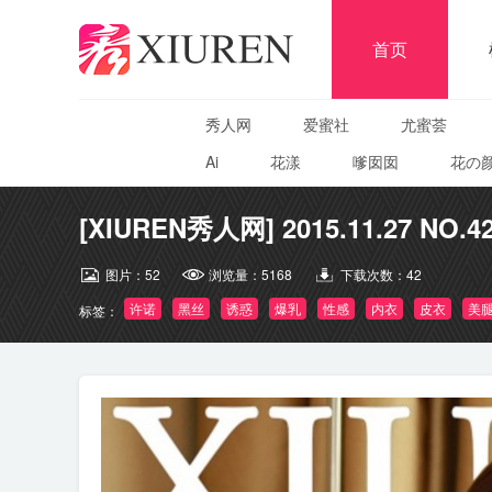
首页
秀人网
爱蜜社
尤蜜荟
Ai
花漾
嗲囡囡
花の
[XIUREN秀人网] 2015.11.27 NO.42
图片：
52
浏览量：
5168
下载次数：
42
许诺
黑丝
诱惑
爆乳
性感
内衣
皮衣
美
标签：