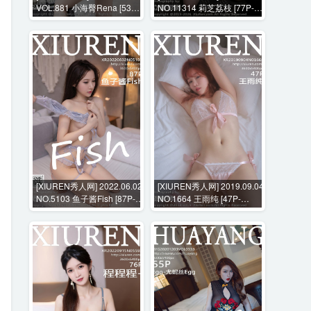
VOL.881 小海臀Rena [53P-
NO.11314 莉芝荔枝 [77P-
483MB]
983MB]
[XIUREN秀人网] 2022.06.02
[XIUREN秀人网] 2019.09.04
NO.5103 鱼子酱Fish [87P-
NO.1664 王雨纯 [47P-
745MB]
126MB]