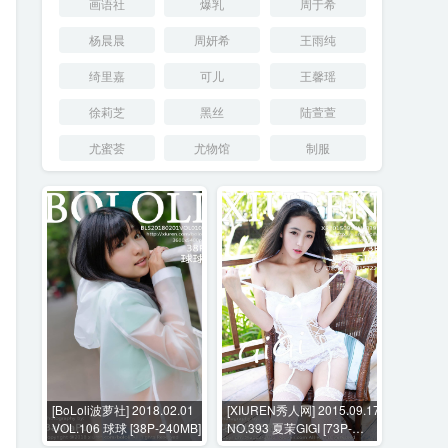
画语社
爆乳
周于希
杨晨晨
周妍希
王雨纯
绮里嘉
可儿
王馨瑶
徐莉芝
黑丝
陆萱萱
尤蜜荟
尤物馆
制服
[BoLoli波萝社] 2018.02.01
[XIUREN秀人网] 2015.09.17
VOL.106 球球 [38P-240MB]
NO.393 夏茉GIGI [73P-
376MB]