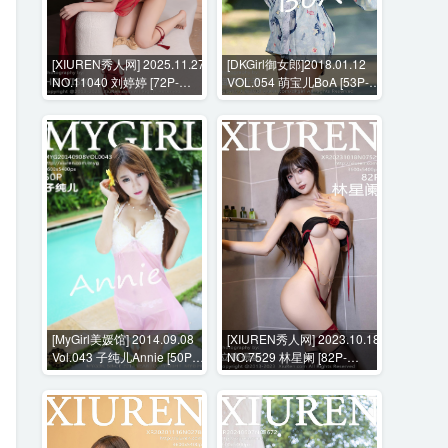
[XIUREN秀人网] 2025.11.27
[DKGirl御女郎]2018.01.12
NO.11040 刘婷婷 [72P-
VOL.054 萌宝儿BoA [53P-
771MB]
211MB]
[MyGirl美媛馆] 2014.09.08
[XIUREN秀人网] 2023.10.18
Vol.043 子纯儿Annie [50P-
NO.7529 林星阑 [82P-
219MB]
762MB]