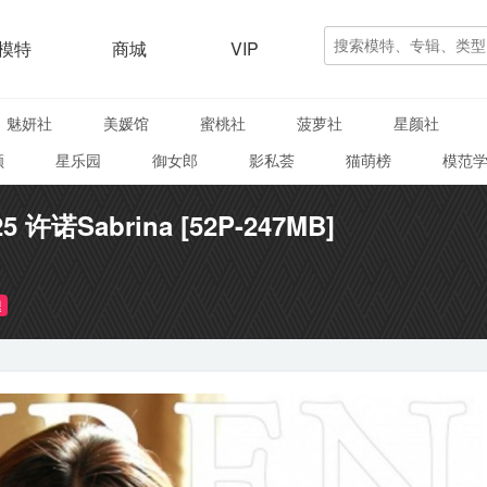
模特
商城
VIP
魅妍社
美媛馆
蜜桃社
菠萝社
星颜社
颜
星乐园
御女郎
影私荟
猫萌榜
模范
5 许诺Sabrina [52P-247MB]
腿