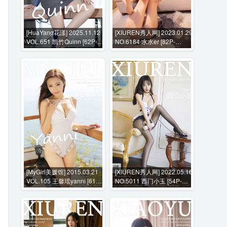
[HuaYang花漾] 2025.11.12
[XIUREN秀人网] 2023.01.29
VOL.651 凯竹Quinn [62P-
NO.6184 水水er [82P-
569MB]
736MB]
[MyGirl美媛馆] 2015.03.21
[XIUREN秀人网] 2022.05.16
VOL.105 王馨瑶yanni [61P-
NO.5011 西门小玉 [54P-
248MB]
503MB]