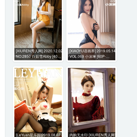
[XIUREN秀人网] 2020.12.02
[XIAOYU语画界] 2019.05.14
NO.2850 白茹雪Abby [40P-
VOL.069 小沫琳 [60P-
400MB]
191MB]
[LeYuan星乐园]2019.08.07
内购无水印 [XIUREN秀人网]