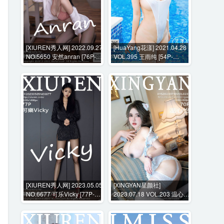
[XIUREN秀人网] 2022.09.27
[HuaYang花漾] 2021.04.28
NO.5650 安然anran [76P-
VOL.395 王雨纯 [54P-
639MB]
694MB]
[XIUREN秀人网] 2023.05.05
[XINGYAN星颜社]
NO.6677 可乐Vicky [77P-
2023.07.18 VOL.203 温心怡
672MB]
[70P-748MB]