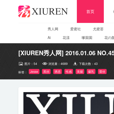
首页
秀人网
爱蜜社
尤蜜荟
Ai
花漾
嗲囡囡
花の
[XIUREN秀人网] 2016.01.06 NO.45
图片：
54
浏览量：
4689
下载次数：
43
Jesse
黑丝
诱惑
性感
美腿
爆乳
蕾丝
标签：