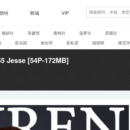
模特
商城
VIP
魅妍社
美媛馆
蜜桃社
菠萝社
星颜社
颜
星乐园
御女郎
影私荟
猫萌榜
模范
5 Jesse [54P-172MB]