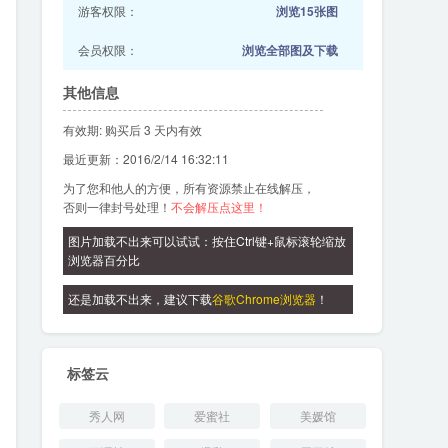
游客权限：
浏览15张图
会员权限：
浏览全部图及下载
其他信息
有效期: 购买后 3 天内有效
最近更新：2016/2/14 16:32:11
为了您和他人的方便，所有资源禁止在线解压，
否则一律封号处理！
不会解压点这里！
图片加载不出来可以试试：按住Ctrl键+鼠标滚轮缩放
浏览器百分比
还是加载不出来，建议下载
谷歌Chrome浏览器
！
标签云
秀人网
爱蜜社
美媛馆