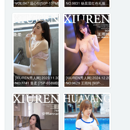
VOL.047 温心怡[50P-137M]
NO.9831 杨晨晨红色礼服紫
色T恤+花絮视频 [103P+1V-
1246MB]
[XIUREN秀人网] 2023.11.30
[XIUREN秀人网] 2024.12.20
NO.7741 曼柔 [75P-658MB]
NO.9629 王雨纯 [90P-
932MB]