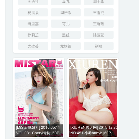
画语社
爆乳
周于希
杨晨晨
周妍希
王雨纯
绮里嘉
可儿
王馨瑶
徐莉芝
黑丝
陆萱萱
尤蜜荟
尤物馆
制服
[MiStar魅妍社] 2016.05.11
[XIUREN秀人网] 2015.12.30
VOL.081 Cheryl青树 [60P-
NO.451 小乔babyb [60P-
198M]
117MB]